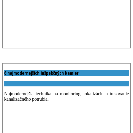
6 najmodernejších inšpekčných kamier
Najmodernejšia technika na monitoring, lokalizáciu a trasovanie
kanalizačného potrubia.