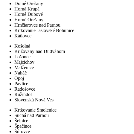
Dolné Orešany
Horná Krupá
Horné Dubové
Horné Orešany
Hrnčiarovce nad Parnou
Krtkovanie Jaslovské Bohunice
Kátlovce
Košolná
Križovany nad Dudváhom
Lošonec
Majcichov
Malženice
Naháč
Opoj
Pavlice
Radošovce
Ružindol
Slovenská Nová Ves
Krtkovanie Smolenice
Suchá nad Parnou
Šelpice
Špačince
Šúrovce