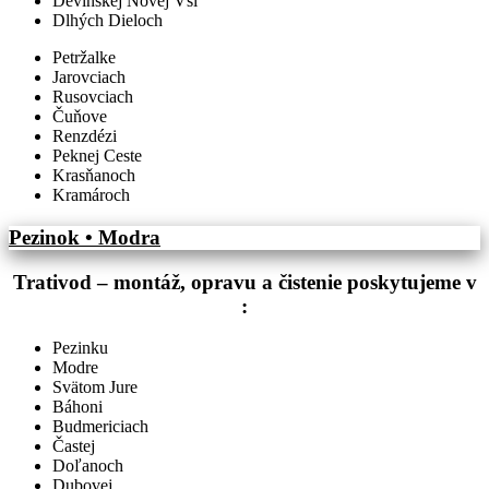
Devínskej Novej Vsi
Dlhých Dieloch
Petržalke
Jarovciach
Rusovciach
Čuňove
Renzdézi
Peknej Ceste
Krasňanoch
Kramároch
Pezinok • Modra
Trativod – montáž, opravu a čistenie poskytujeme v
:
Pezinku
Modre
Svätom Jure
Báhoni
Budmericiach
Častej
Doľanoch
Dubovej