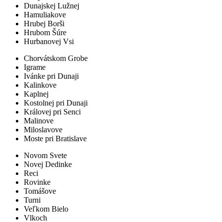
Dunajskej Lužnej
Hamuliakove
Hrubej Borši
Hrubom Šúre
Hurbanovej Vsi
Chorvátskom Grobe
Igrame
Ivánke pri Dunaji
Kalinkove
Kaplnej
Kostolnej pri Dunaji
Královej pri Senci
Malinove
Miloslavove
Moste pri Bratislave
Novom Svete
Novej Dedinke
Reci
Rovinke
Tomášove
Turni
Veľkom Bielo
Vlkoch