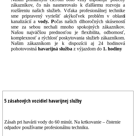
zákazníkov, čo nás nasmerovalo k ďalšiemu rozvoju a
rozšíreniu našich služieb. Vďaka profesionálnej technike
sme pripravený vyriešiť akýkoľvek problém v oblast
i
kanalizácií a
vody. P
očas našich dlhoročných skúseností
sme za sebou nechali mnoho spokojných zákazníkov.
Našou najväčšou prednosťou je flexibilita, odbornosť,
komplexnosť a rýchlosť poskytovania služieb zákazníkom.
Našim zákazníkom je k dispozícii aj 24 hodinová
pohotovostná
havarijná služba
z výjazdom do
1. hodiny
5 zásahových vozidiel havarijnej služby
Zásah pri havárii vody do 60 minút. Na krtkovanie – čistenie
odpadov používame profesionálnu techniku.