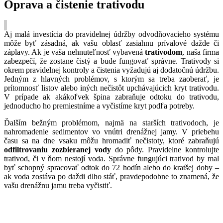
Oprava a čistenie trativodu
Aj malá investícia do pravidelnej údržby odvodňovacieho systému
môže byť zásadná, ak vašu oblasť zasiahnu prívalové dažde či
záplavy. Ak je vaša nehnuteľnosť vybavená
trativodom
, naša firma
zabezpečí, že zostane čistý a bude fungovať správne. Trativody si
okrem pravidelnej kontroly a čistenia vyžadujú aj dodatočnú údržbu.
Jedným z hlavných problémov, s ktorým sa treba zaoberať, je
prítomnosť listov alebo iných nečistôt upchávajúcich kryt trativodu.
V prípade ak akákoľvek špina zabraňuje odtoku do trativodu,
jednoducho ho premiestníme a vyčistíme kryt podľa potreby.
Ďalším bežným problémom, najmä na starších trativodoch, je
nahromadenie sedimentov vo vnútri drenážnej jamy. V priebehu
času sa na dne vsaku môžu hromadiť nečistoty, ktoré zabraňujú
odfiltrovaniu zozbieranej vody
do pôdy. Pravidelne kontrolujte
trativod, či v ňom nestojí voda. Správne fungujúci trativod by mal
byť schopný spracovať odtok do 72 hodín alebo do kratšej doby –
ak voda zostáva po daždi dlho stáť, pravdepodobne to znamená, že
vašu drenážnu jamu treba vyčistiť.