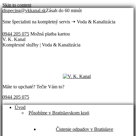
Skip to content
dispecing@vkkanal.sk
Zásah do 60 minút
Sme špecialisti na kompletný servis 🠢 Voda & Kanalizácia
0944 205 075
Možná platba kartou
V. K. Kanal
Komplexné služby | Voda & Kanalizácia
Máte to upchaté? Tečie Vám to?
0944 205 075
Úvod
Pôsobíme v Bratislavskom kraji
Čistenie odpadov v Bratislave