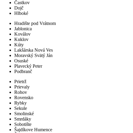
Častkov
Dojč
Hlboké
Hradište pod Vrátnom
Jablonica
Koválov
Kuklov
Kúty
Lakšárska Nová Ves
Moravský Svätý Ján
Osuské
Plavecký Peter
Podbranč
Prietrž
Prievaly
Rohov
Rovensko
Rybky
Sekule
Smolinské
Smrdáky
Sobotište
Šajdíkove Humence