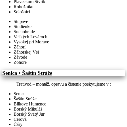
Plaveckom Štvrtku
Rohožníku
Sološnici
Stupave
Studienke
Suchohrade
Veľkých Levároch
Vysokej pri Morave
Záhorí
Záhorskej Vsi
Závode
Zohore
Senica • Šaštín Stráže
Trativod – montáž, opravu a čistenie poskytujeme v :
Senica
Šaštín Stráže
Bílkove Humence
Borský Mikuláš
Borský Svätý Jur
Cerová
Čáry