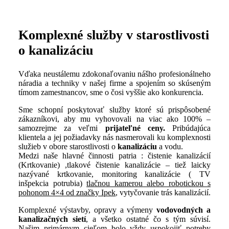
Komplexné služby v starostlivosti
o kanalizáciu
Vďaka neustálemu zdokonaľovaniu nášho profesionálneho
náradia a techniky v našej firme a spojením so skúseným
tímom zamestnancov, sme o čosi vyššie ako konkurencia.
Sme schopní poskytovať služby ktoré sú prispôsobené
zákazníkovi, aby mu vyhovovali na viac ako 100% –
samozrejme za veľmi
prijateľné ceny.
Pribúdajúca
klientela a jej požiadavky nás nasmerovali ku komplexnosti
služieb v obore starostlivosti o
kanalizáciu
a vodu.
Medzi naše hlavné činnosti patria : čistenie kanalizácií
(Krtkovanie) ,tlakové čistenie kanalizácie – tiež laicky
nazývané krtkovanie, monitoring kanalizácie ( TV
inšpekcia potrubia)
tlačnou kamerou alebo robotickou s
pohonom 4×4 od značky Ipek
,
vytyčovanie trás kanalizácií.
Komplexné výstavby, opravy a výmeny
vodovodných a
kanalizačných sietí
, a všetko ostatné čo s tým súvisí.
Našim primárnym cieľom bolo vždy uspokojiť potreby