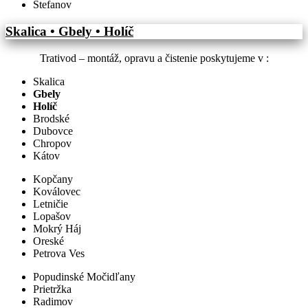
Štefanov
Skalica • Gbely • Holíč
Trativod – montáž, opravu a čistenie poskytujeme v :
Skalica
Gbely
Holíč
Brodské
Dubovce
Chropov
Kátov
Kopčany
Koválovec
Letničie
Lopašov
Mokrý Háj
Oreské
Petrova Ves
Popudinské Močidľany
Prietržka
Radimov