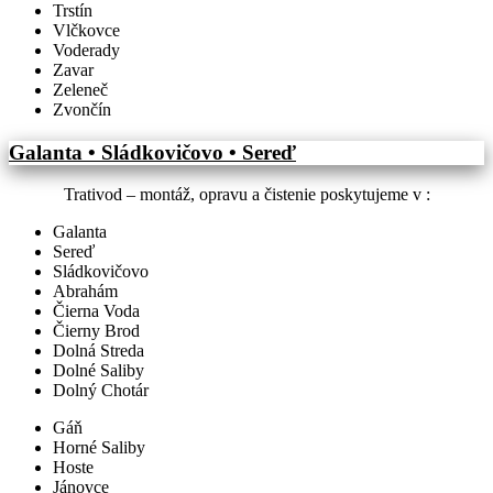
Trstín
Vlčkovce
Voderady
Zavar
Zeleneč
Zvončín
Galanta • Sládkovičovo • Sereď
Trativod – montáž, opravu a čistenie poskytujeme v :
Galanta
Sereď
Sládkovičovo
Abrahám
Čierna Voda
Čierny Brod
Dolná Streda
Dolné Saliby
Dolný Chotár
Gáň
Horné Saliby
Hoste
Jánovce