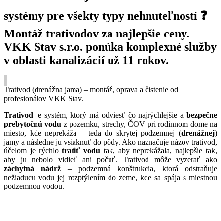
systémy pre všekty typy nehnuteľností ❓
Montáž trativodov za najlepšie ceny.
VKK Stav s.r.o. ponúka komplexné služby
v oblasti kanalizácií už 11 rokov.
Trativod (drenážna jama) – montáž, oprava a čistenie od
profesionálov VKK Stav.
Trativod
je systém, ktorý má odviesť čo najrýchlejšie a
bezpečne
prebytočnú vodu
z pozemku, strechy, ČOV pri rodinnom dome na
miesto, kde neprekáža – teda do skrytej podzemnej (
drenážnej
)
jamy a následne ju vsiaknuť do pôdy. Ako naznačuje názov trativod,
účelom je rýchlo
tratiť vodu
tak, aby neprekážala, najlepšie tak,
aby ju nebolo vidieť ani počuť. Trativod môže vyzerať ako
záchytná nádrž
– podzemná konštrukcia, ktorá odstraňuje
nežiaducu vodu jej rozptýlením do zeme, kde sa spája s miestnou
podzemnou vodou.