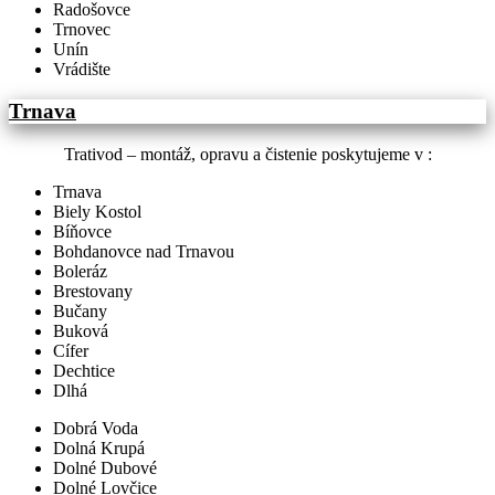
Radošovce
Trnovec
Unín
Vrádište
Trnava
Trativod – montáž, opravu a čistenie poskytujeme v :
Trnava
Biely Kostol
Bíňovce
Bohdanovce nad Trnavou
Boleráz
Brestovany
Bučany
Buková
Cífer
Dechtice
Dlhá
Dobrá Voda
Dolná Krupá
Dolné Dubové
Dolné Lovčice