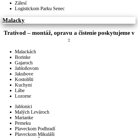
Zálesí
Logistickom Parku Senec
Malacky
Trativod – montáž, opravu a čistenie poskytujeme v
:
Malackách
Borinke
Gajaroch
Jabloňovom
Jakubove
Kostolišti
Kuchyni
Lábe
Lozorne
Jablonici
Malých Levároch
Marianke
Perneku
Plaveckom Podhradí
Plaveckom Mikuláši