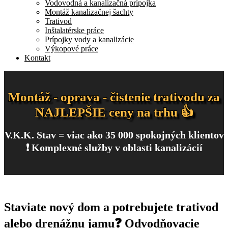
Vodovodná a kanalizačná prípojka
Montáž kanalizačnej šachty
Trativod
Inštalatérske práce
Prípojky vody a kanalizácie
Výkopové práce
Kontakt
Montáž - oprava - čistenie trativodu za
NAJLEPŠIE ceny na trhu 👍
V.K.K. Stav = viac ako 35 000 spokojných klientov
❗ Komplexné služby v oblasti kanalizácií
Staviate nový dom a potrebujete trativod
alebo drenážnu jamu❓ Odvodňovacie