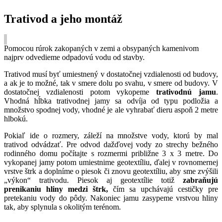
Trativod a jeho montáž
Pomocou rúrok zakopaných v zemi a obsypaných kamenivom
najprv odvedieme odpadovú vodu od stavby.
Trativod musí byť umiestnený v dostatočnej vzdialenosti od budovy,
a ak je to možné, tak v smere dolu po svahu, v smere od budovy. V
dostatočnej vzdialenosti potom vykopeme
trativodnú jamu
.
Vhodná hĺbka trativodnej jamy sa odvíja od typu podložia a
množstvo spodnej vody, vhodné je ale vyhrabať dieru aspoň 2 metre
hlbokú.
Pokiaľ ide o rozmery, záleží na množstve vody, ktorú by mal
trativod odvádzať. Pre odvod dažďovej vody zo strechy bežného
rodinného domu počítajte s rozmermi približne 3 x 3 metre. Do
vykopanej jamy potom umiestnime geotextíliu, ďalej v rovnomernej
vrstve štrk a doplníme o piesok či znovu geotextíliu, aby sme zvýšili
„výkon“ trativodu. Piesok aj geotextílie totiž
zabraňujú
prenikaniu hliny medzi štrk,
čím sa upchávajú cestičky pre
pretekaniu vody do pôdy. Nakoniec jamu zasypeme vrstvou hliny
tak, aby splynula s okolitým terénom.