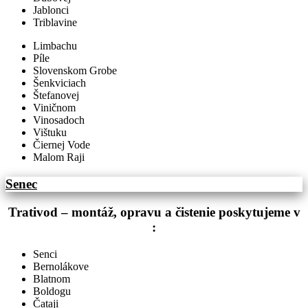
Jablonci
Triblavine
Limbachu
Píle
Slovenskom Grobe
Šenkviciach
Štefanovej
Viničnom
Vinosadoch
Vištuku
Čiernej Vode
Malom Raji
Senec
Trativod – montáž, opravu a čistenie poskytujeme v
:
Senci
Bernolákove
Blatnom
Boldogu
Čataji