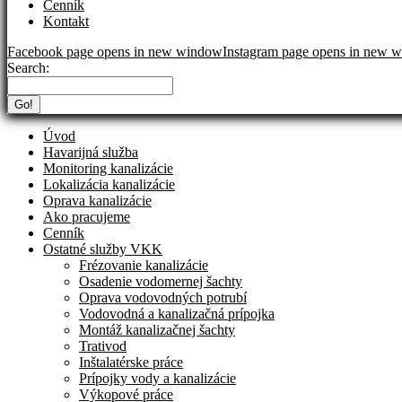
Cenník
Kontakt
Facebook page opens in new window
Instagram page opens in new 
Search:
Úvod
Havarijná služba
Monitoring kanalizácie
Lokalizácia kanalizácie
Oprava kanalizácie
Ako pracujeme
Cenník
Ostatné služby VKK
Frézovanie kanalizácie
Osadenie vodomernej šachty
Oprava vodovodných potrubí
Vodovodná a kanalizačná prípojka
Montáž kanalizačnej šachty
Trativod
Inštalatérske práce
Prípojky vody a kanalizácie
Výkopové práce