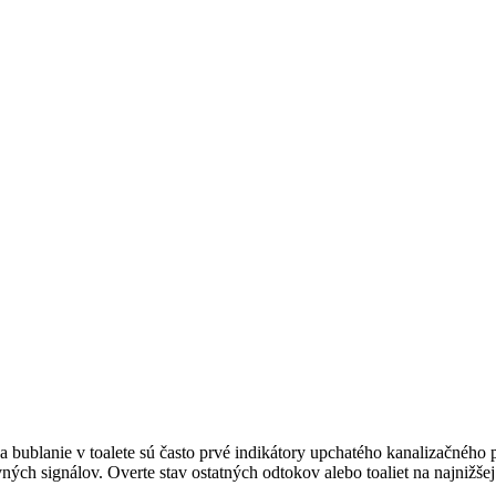
bublanie v toalete sú často prvé indikátory upchatého kanalizačného
ch signálov. Overte stav ostatných odtokov alebo toaliet na najnižše