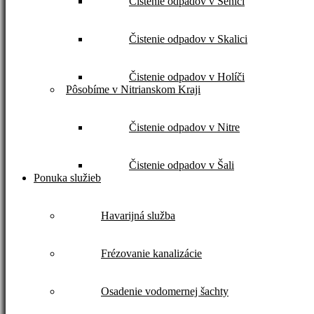
Čistenie odpadov v Senici
Čistenie odpadov v Skalici
Čistenie odpadov v Holíči
Pôsobíme v Nitrianskom Kraji
Čistenie odpadov v Nitre
Čistenie odpadov v Šali
Ponuka služieb
Havarijná služba
Frézovanie kanalizácie
Osadenie vodomernej šachty