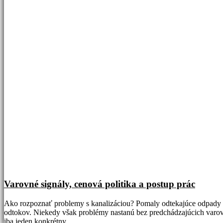
Varovné signály, cenová politika a postup prác
Ako rozpoznať problemy s kanalizáciou? Pomaly odtekajúce odpady a 
odtokov. Niekedy však problémy nastanú bez predchádzajúcich varovný
iba jeden konkrétny…