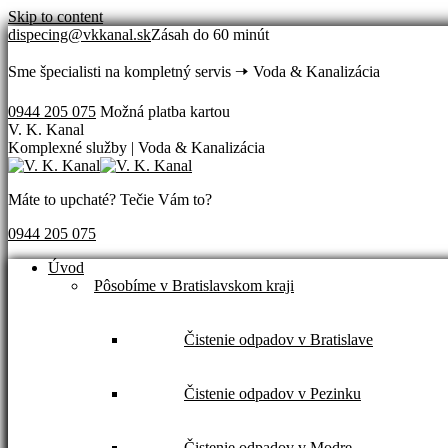
Skip to content
dispecing@vkkanal.sk
Zásah do 60 minút
Sme špecialisti na kompletný servis 🠢 Voda & Kanalizácia
0944 205 075
Možná platba kartou
V. K. Kanal
Komplexné služby | Voda & Kanalizácia
Máte to upchaté? Tečie Vám to?
0944 205 075
Úvod
Pôsobíme v Bratislavskom kraji
Čistenie odpadov v Bratislave
Čistenie odpadov v Pezinku
Čistenie odpadov v Modre