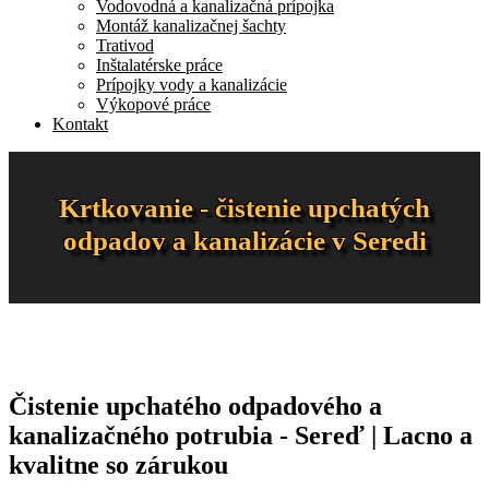
Vodovodná a kanalizačná prípojka
Montáž kanalizačnej šachty
Trativod
Inštalatérske práce
Prípojky vody a kanalizácie
Výkopové práce
Kontakt
Krtkovanie - čistenie upchatých
odpadov a kanalizácie v Seredi
Čistenie upchatého odpadového a
kanalizačného potrubia - Sereď | Lacno a
kvalitne so zárukou