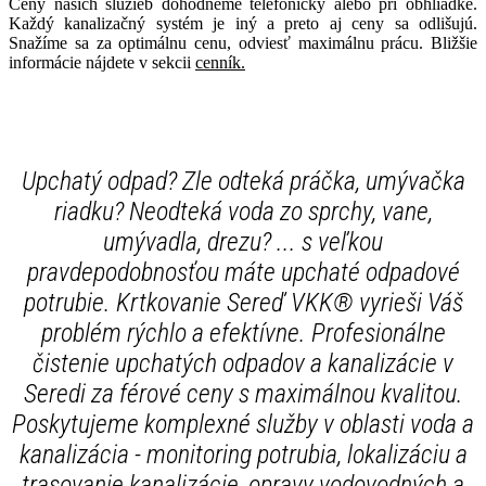
Ceny našich služieb dohodneme telefonicky alebo pri obhliadke.
Každý kanalizačný systém je iný a preto aj ceny sa odlišujú.
Snažíme sa za optimálnu cenu, odviesť maximálnu prácu. Bližšie
informácie nájdete v sekcii
cenník.
Upchatý odpad? Zle odteká práčka, umývačka
riadku? Neodteká voda zo sprchy, vane,
umývadla, drezu? ... s veľkou
pravdepodobnosťou máte upchaté odpadové
potrubie. Krtkovanie Sereď VKK® vyrieši Váš
problém rýchlo a efektívne. Profesionálne
čistenie upchatých odpadov a kanalizácie v
Seredi za férové ceny s maximálnou kvalitou.
Poskytujeme komplexné služby v oblasti voda a
kanalizácia - monitoring potrubia, lokalizáciu a
trasovanie kanalizácie, opravy vodovodných a