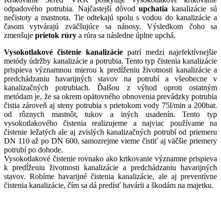
odpadového potrubia. Najčastejší dôvod
upchatia
kanalizácie sú
nečistoty a mastnota. Tie odtekajú spolu s vodou do kanalizácie a
časom vytvárajú zväčšujúce sa nánosy. Výsledkom čoho sa
zmenšuje
prietok rúry
a rúra sa následne úplne upchá.
Vysokotlakové čistenie kanalizácie
patrí medzi najefektívnejšie
metódy údržby kanalizácie a potrubia. Tento typ čistenia kanalizácie
prispieva významnou mierou k predĺženiu životnosti kanalizácie a
predchádzaniu havarijných stavov na potrubí a všeobecne v
kanalizačných potrubiach. Ďalšou z výhod oproti ostatným
metódam je, že sa okrem opätovného obnovenia prevádzky potrubia
čistia zároveň aj steny potrubia s prietokom vody 75l/min a 200bar.
od rôznych mastnôt, tukov a iných usadenín. Tento typ
vysokotlakového čistenia realizujeme a najviac používame na
čistenie ležatých ale aj zvislých kanalizačných potrubí od priemeru
DN 110 až po DN 600, samozrejme vieme čistiť aj väčšie priemery
potrubí po dohode.
Vysokotlakové čistenie rovnako ako krtkovanie významne prispieva
k predĺženiu životnosti kanalizácie a predchádzaniu havarijných
stavov. Robíme havarijné čistenia kanalizácie, ale aj preventívne
čistenia kanalizácie, čím sa dá predísť havárii a škodám na majetku.