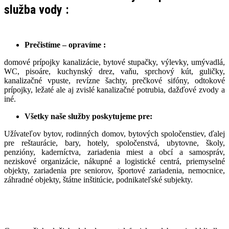
služba vody :
Prečistíme – opravíme :
domové prípojky kanalizácie, bytové stupačky, výlevky, umývadlá,
WC, pisoáre, kuchynský drez, vaňu, sprchový kút, guličky,
kanalizačné vpuste, revízne šachty, prečkové sifóny, odtokové
prípojky, ležaté ale aj zvislé kanalizačné potrubia, dažďové zvody a
iné.
Všetky naše služby poskytujeme pre:
Užívateľov bytov, rodinných domov, bytových spoločenstiev, ďalej
pre reštaurácie, bary, hotely, spoločenstvá, ubytovne, školy,
penzióny, kaderníctva, zariadenia miest a obcí a samospráv,
neziskové organizácie, nákupné a logistické centrá, priemyselné
objekty, zariadenia pre seniorov, športové zariadenia, nemocnice,
záhradné objekty, štátne inštitúcie, podnikateľské subjekty.