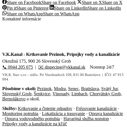
Share on Facebook
Share on Facebook
Share on X
Share on X
Pin it
Share on Pinterest
Share on LinkedIn
Share on LinkedIn
Share on WhatsApp
Share on WhatsApp
Kontaktné informácie
V.K.Kanal
- Krtkovanie Pezinok, Prípojky vody a kanalizácie
Okružná 175, 900 26 Slovenský Grob
📞 0944 205 075
|
✉️ dispecing@vkkanal.sk
Nonstop 24/7
V.K.K. Stav s.r.o. - sídlo: Pri Vinohradoch 109, 831 06 Bratislava | IČO: 47 915
994
Pôsobíme v okolí:
Pezinok
,
Modra
,
Senec
,
Bratislava
,
Svätý Jur
,
Slovenský Grob
,
Šenkvice
,
Vinosady
,
Limbach
,
Chorvátsky Grob
,
Bernolákovo
a okolí.
Služby:
Krtkovanie a čistenie odpadov
·
Frézovanie kanalizácie
·
Monitoring potrubia
·
Lokalizácia a trasovanie
·
Oprava kanalizácie
·
Oprava vodovodného potrubia
·
Havarijná služba nonstop
·
Prípojky vody a kanalizácie na kľúč