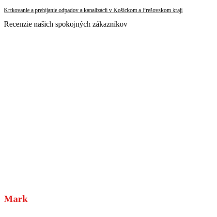
Krtkovanie a prebíjanie odpadov a kanalizácií v Košickom a Prešovskom kraji
Recenzie našich spokojných zákazníkov
Mark