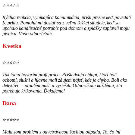
⭐⭐⭐⭐⭐
Rýchla reakcia, vynikajúca komunikácia, prišli presne keď povedali
že prídu. Pomohli mi dostať sa z veľmi ťažkej situácie, keď sa
upchalo kanalizačné potrubie pod domom a splašky zaplavili moju
pivnicu. Vrelo odporúčam.
Kvetka
⭐⭐⭐⭐⭐
Tak tomu hovorím profi práca. Prišli dvaja chlapi, ktorí boli
ochotní, slušní a hlavne mali záujem nájsť, kde je chyba. Boli ako
detektívi — problém našli a vyriešili. Odporúčam každému, kto
potrebuje krtkovanie. Ďakujeme!
Dana
⭐⭐⭐⭐⭐
Mala som problém s odvetrávacou šachtou odpadu. To, čo iní