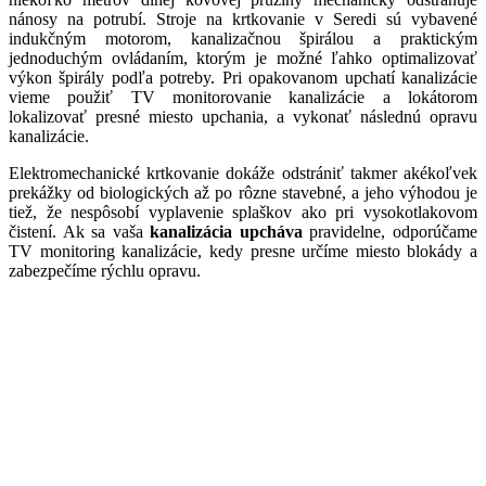
nánosy na potrubí. Stroje na krtkovanie v Seredi sú vybavené
indukčným motorom, kanalizačnou špirálou a praktickým
jednoduchým ovládaním, ktorým je možné ľahko optimalizovať
výkon špirály podľa potreby. Pri opakovanom upchatí kanalizácie
vieme použiť TV monitorovanie kanalizácie a lokátorom
lokalizovať presné miesto upchania, a vykonať následnú opravu
kanalizácie.
Elektromechanické krtkovanie dokáže odstrániť takmer akékoľvek
prekážky od biologických až po rôzne stavebné, a jeho výhodou je
tiež, že nespôsobí vyplavenie splaškov ako pri vysokotlakovom
čistení. Ak sa vaša
kanalizácia upcháva
pravidelne, odporúčame
TV monitoring kanalizácie, kedy presne určíme miesto blokády a
zabezpečíme rýchlu opravu.