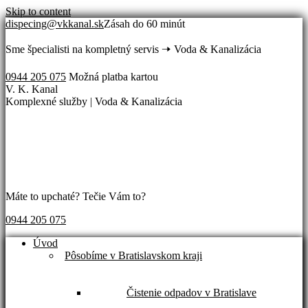
Skip to content
dispecing@vkkanal.sk
Zásah do 60 minút
Sme špecialisti na kompletný servis 🠢 Voda & Kanalizácia
0944 205 075
Možná platba kartou
V. K. Kanal
Komplexné služby | Voda & Kanalizácia
Máte to upchaté? Tečie Vám to?
0944 205 075
Úvod
Pôsobíme v Bratislavskom kraji
Čistenie odpadov v Bratislave