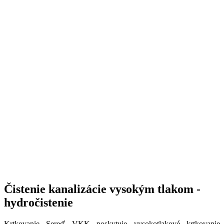
Čistenie kanalizácie vysokým tlakom -
hydročistenie
Krtkovanie Sereď VKK poskytuje vysokotlakové krtkovanie