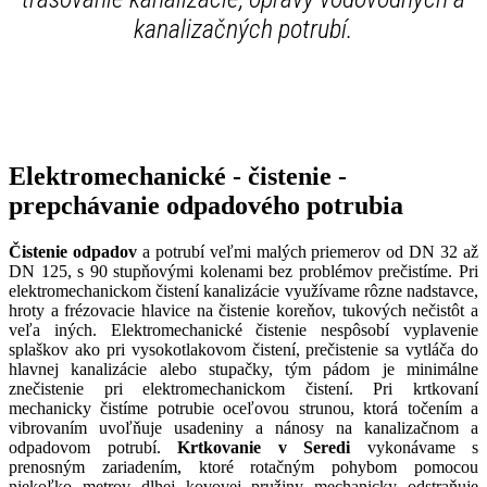
kanalizačných potrubí.
Elektromechanické - čistenie -
prepchávanie odpadového potrubia
Čistenie odpadov
a potrubí veľmi malých priemerov od DN 32 až
DN 125, s 90 stupňovými kolenami bez problémov prečistíme. Pri
elektromechanickom čistení kanalizácie využívame rôzne nadstavce,
hroty a frézovacie hlavice na čistenie koreňov, tukových nečistôt a
veľa iných. Elektromechanické čistenie nespôsobí vyplavenie
splaškov ako pri vysokotlakovom čistení, prečistenie sa vytláča do
hlavnej kanalizácie alebo stupačky, tým pádom je minimálne
znečistenie pri elektromechanickom čistení. Pri krtkovaní
mechanicky čistíme potrubie oceľovou strunou, ktorá točením a
vibrovaním uvoľňuje usadeniny a nánosy na kanalizačnom a
odpadovom potrubí.
Krtkovanie v Seredi
vykonávame s
prenosným zariadením, ktoré rotačným pohybom pomocou
niekoľko metrov dlhej kovovej pružiny mechanicky odstraňuje