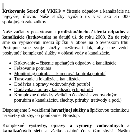
Krtkovanie Sereď od VKK®
= čistenie odpadov a kanalizácie na
najvyššej úrovni. Naše služby využilo už viac ako 35 000
spokojných zákazníkov.
Naše začiatky poskytovania
profesionálneho čistenia odpadov a
kanalizácie (krtkovania)
sa datujú už do roku 2008. Za tie roky
sme sa vypracovali medzi špičku v obore na Slovenskom trhu.
Postupne sme svoje služby rozširovali tak, aby sme vedeli
poskytnúť komplexné služby v oblasti vody a kanalizácie.
Krtkovanie – čistenie upchatých odpadov a kanalizácie
Frézovanie potrubia
Monitoring potrubia – kamerová kontrola potrubí
Trasovanie a lokalizácia kanalizácie
Dodávka a opravy vodovodných potrubí
Dodávaka a opravy kanalizačných potrubí
Komplexné dodávky všetkého čo súvisí s vodovodným
potrubím a kanalizáciou (šachty, príruby, trativody a pod.)
Disponujeme 5 vozidlami
havarijnej služby
a špičkovou technikou
na všetky služby, čo ponúkame. Nonstop.
Komplexné
výstavby, opravy a výmeny vodovodných a
kanalizačných sietí
, a všetko ostatné čo s tým súvisí. Našim