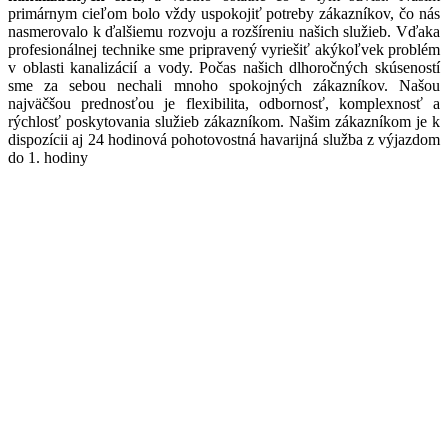
primárnym cieľom bolo vždy uspokojiť potreby zákazníkov, čo nás
nasmerovalo k ďalšiemu rozvoju a rozšíreniu našich služieb. Vďaka
profesionálnej technike sme pripravený vyriešiť akýkoľvek problém
v oblasti kanalizácií a vody. Počas našich dlhoročných skúseností
sme za sebou nechali mnoho spokojných zákazníkov. Našou
najväčšou prednosťou je flexibilita, odbornosť, komplexnosť a
rýchlosť poskytovania služieb zákazníkom. Našim zákazníkom je k
dispozícii aj 24 hodinová pohotovostná havarijná služba z výjazdom
do 1. hodiny