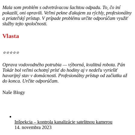
Mala som problém s odvetrávacou šachtou odpadu. To, čo iní
pokazili, oni opravili. Veľmi pekne ďakujem za rýchly, profesionálny
a priateľský prístup. V prípade problému určite odporúčam využiť
služby tejto spoločnosti.
Vlasta
⭐⭐⭐⭐⭐
Oprava vodovodného potrubia — výborná, kvalitná robota. Pán
Tokár bol veľmi ochotný prísť do hodiny aj v nedeľu vyriešiť
havarijný stav v domácnosti. Profesionálny prístup od začiatku až
do konca. Určite odporúčam.
Naše Blogy
Inšpekcia – kontrola kanalizácie satelitnou kamerou
14. novembra 2023