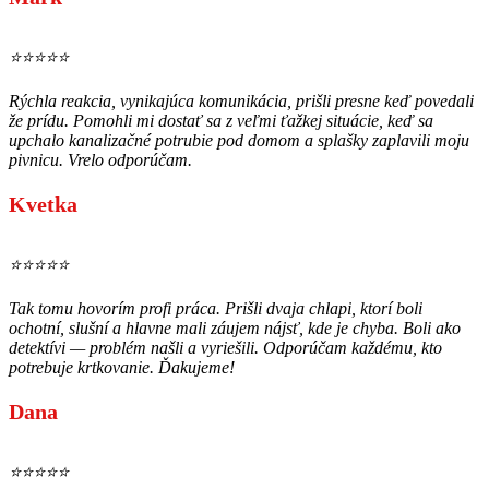
⭐⭐⭐⭐⭐
Rýchla reakcia, vynikajúca komunikácia, prišli presne keď povedali
že prídu. Pomohli mi dostať sa z veľmi ťažkej situácie, keď sa
upchalo kanalizačné potrubie pod domom a splašky zaplavili moju
pivnicu. Vrelo odporúčam.
Kvetka
⭐⭐⭐⭐⭐
Tak tomu hovorím profi práca. Prišli dvaja chlapi, ktorí boli
ochotní, slušní a hlavne mali záujem nájsť, kde je chyba. Boli ako
detektívi — problém našli a vyriešili. Odporúčam každému, kto
potrebuje krtkovanie. Ďakujeme!
Dana
⭐⭐⭐⭐⭐