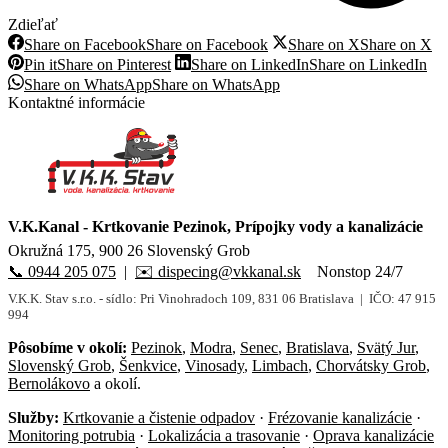
Zdieľať
Share on Facebook
Share on Facebook
Share on X
Share on X
Pin it
Share on Pinterest
Share on LinkedIn
Share on LinkedIn
Share on WhatsApp
Share on WhatsApp
Kontaktné informácie
V.K.Kanal
- Krtkovanie Pezinok, Prípojky vody a kanalizácie
Okružná 175, 900 26 Slovenský Grob
📞 0944 205 075
|
✉️ dispecing@vkkanal.sk
Nonstop 24/7
V.K.K. Stav s.r.o. - sídlo: Pri Vinohradoch 109, 831 06 Bratislava | IČO: 47 915
994
Pôsobíme v okolí:
Pezinok
,
Modra
,
Senec
,
Bratislava
,
Svätý Jur
,
Slovenský Grob
,
Šenkvice
,
Vinosady
,
Limbach
,
Chorvátsky Grob
,
Bernolákovo
a okolí.
Služby:
Krtkovanie a čistenie odpadov
·
Frézovanie kanalizácie
·
Monitoring potrubia
·
Lokalizácia a trasovanie
·
Oprava kanalizácie