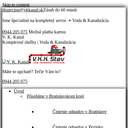
Skip to content
dispecing@vkkanal.sk
Zásah do 60 minút
Sme špecialisti na kompletný servis 🠢 Voda & Kanalizácia
0944 205 075
Možná platba kartou
V. K. Kanal
Komplexné služby | Voda & Kanalizácia
Máte to upchaté? Tečie Vám to?
0944 205 075
Úvod
Pôsobíme v Bratislavskom kraji
Čistenie odpadov v Bratislave
Čistenie odpadov v Pezinku