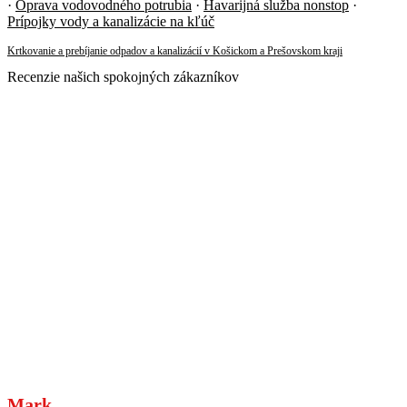
·
Oprava vodovodného potrubia
·
Havarijná služba nonstop
·
Prípojky vody a kanalizácie na kľúč
Krtkovanie a prebíjanie odpadov a kanalizácií v Košickom a Prešovskom kraji
Recenzie našich spokojných zákazníkov
Mark