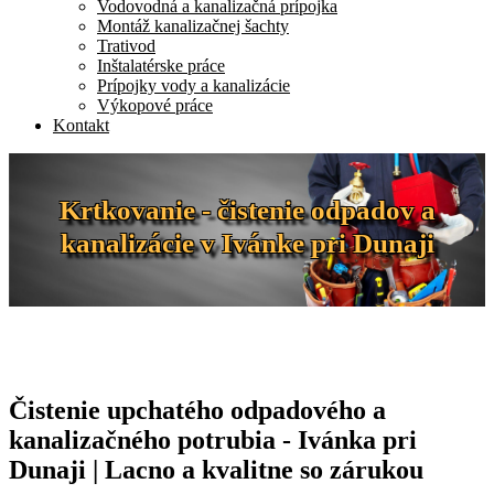
Vodovodná a kanalizačná prípojka
Montáž kanalizačnej šachty
Trativod
Inštalatérske práce
Prípojky vody a kanalizácie
Výkopové práce
Kontakt
Krtkovanie - čistenie odpadov a
kanalizácie v Ivánke pri Dunaji
Čistenie upchatého odpadového a
kanalizačného potrubia - Ivánka pri
Dunaji | Lacno a kvalitne so zárukou