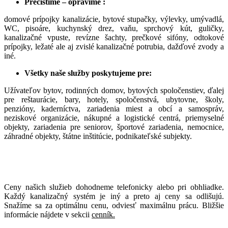
Prečistíme – opravíme :
domové prípojky kanalizácie, bytové stupačky, výlevky, umývadlá,
WC, pisoáre, kuchynský drez, vaňu, sprchový kút, guličky,
kanalizačné vpuste, revízne šachty, prečkové sifóny, odtokové
prípojky, ležaté ale aj zvislé kanalizačné potrubia, dažďové zvody a
iné.
Všetky naše služby poskytujeme pre:
Užívateľov bytov, rodinných domov, bytových spoločenstiev, ďalej
pre reštaurácie, bary, hotely, spoločenstvá, ubytovne, školy,
penzióny, kaderníctva, zariadenia miest a obcí a samospráv,
neziskové organizácie, nákupné a logistické centrá, priemyselné
objekty, zariadenia pre seniorov, športové zariadenia, nemocnice,
záhradné objekty, štátne inštitúcie, podnikateľské subjekty.
Ceny našich služieb dohodneme telefonicky alebo pri obhliadke.
Každý kanalizačný systém je iný a preto aj ceny sa odlišujú.
Snažíme sa za optimálnu cenu, odviesť maximálnu prácu. Bližšie
informácie nájdete v sekcii
cenník.