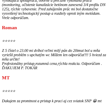
Vynikajúca spolupráca, oborne a precízne vykonaná práca
(monitoring, očistenie kanalizácie betónom zanesená 3/4 profilu DN
125), rýchle vybavenie. Pred zahájením prác mi bol dostatočne
vysvetlený technologický postup a rozdiely oproti iným metódam.
Vrele odporúčam.
Roman
⭐⭐⭐⭐⭐
Z 5 čísiel o 23.00 mi dvíhol veľmi milý pán do 20imut bol u mňa
vyriešil problém s upchatým wc Môžem len odporúčať!!! 5 hviezd za
mňa určite!
Profesionálny prístup,rozumná cena,rýchla reakcia. Odporúčam .
ĎAKUJEM P. TOKÁR
MT
⭐⭐⭐⭐⭐
Dakujem za promtnost a pristup k praci aj cez sviatok SNP 😀 mt