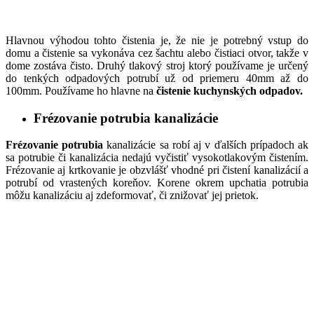
Hlavnou výhodou tohto čistenia je, že nie je potrebný vstup do
domu a čistenie sa vykonáva cez šachtu alebo čistiaci otvor, takže v
dome zostáva čisto. Druhý tlakový stroj ktorý používame je určený
do tenkých odpadových potrubí už od priemeru 40mm až do
100mm. Používame ho hlavne na
čistenie kuchynských odpadov.
Frézovanie potrubia kanalizácie
Frézovanie potrubia
kanalizácie sa robí aj v ďalších prípadoch ak
sa potrubie či kanalizácia nedajú vyčistiť vysokotlakovým čistením.
Frézovanie aj krtkovanie je obzvlášť vhodné pri čistení kanalizácií a
potrubí od vrastených koreňov. Korene okrem upchatia potrubia
môžu kanalizáciu aj zdeformovať, či znižovať jej prietok.