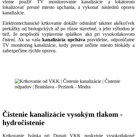
vieme použiť TV monitorovanie kanalizácie a lokátorom
lokalizovať presné miesto upchania, a vykonať následnú opravu
kanalizácie.
Elektromechanické krtkovanie dokáže odstrániť takmer akékoľvek
prekážky od biologických až po rôzne stavebné, a jeho výhodou je
tiež, že nespôsobí vyplavenie splaškov ako pri vysokotlakovom
čistení. Ak sa vaša
kanalizácia upcháva
pravidelne, odporúčame
TV monitoring kanalizácie, kedy presne určíme miesto blokády a
zabezpečíme rýchlu opravu.
Čistenie kanalizácie vysokým tlakom -
hydročistenie
Krtkovanie Ivánka pri Dunaji VKK poskytuje vysokotlakové