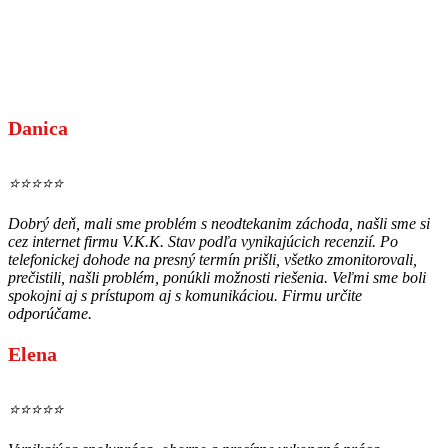
Danica
⭐⭐⭐⭐⭐
Dobrý deň, mali sme problém s neodtekanim záchoda, našli sme si
cez internet firmu V.K.K. Stav podľa vynikajúcich recenzií. Po
telefonickej dohode na presný termín prišli, všetko zmonitorovali,
prečistili, našli problém, ponúkli možnosti riešenia. Veľmi sme boli
spokojni aj s prístupom aj s komunikáciou. Firmu určite
odporúčame.
Elena
⭐⭐⭐⭐⭐