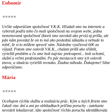
Ľubomír
⭐⭐⭐⭐⭐
Určite odporúčam spoločnosť V.K.K. Hľadali sme na internete a
vyberali podľa toho čo mali spoločnosti na svojom webe, jedna
nemenovaná spoločnosť (ktorú sme zavolali ako prvú) aj prišla, ale
pán nám povedal že on to má ako poslednú zákazku a nebude to
robiť, že si to môžem spraviť sám. Následne vyučtoval 60€ za
výjazd. Potom sme oslovili V.K.K., chalani prišli ako sľúbili,
vyriešili problém a čo sme boli najviac prekvapení... boli ochotní,
slušní a veľmi profesionálni. Po pár mesiacoch sme ich oslovili
znova, a situáciu vyriešili rovnako. Žiadna náhoda. Ďakujeme! Silne
odporúčame.
Mária
⭐⭐⭐⭐⭐
Oceňujem rýchlu službu a realizáciu prác. Kým u iných firiem sme
čakali viac dní a ani po obhliadkach príčinu poruchy - zatekanie
nevedeli lokalizovať, táto spoločnosť rýchlo poruchu identifikovala