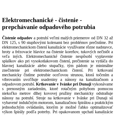
Elektromechanické - čistenie -
prepchávanie odpadového potrubia
Čistenie odpadov
a potrubí veľmi malých priemerov od DN 32 až
DN 125, s 90 stupňovými kolenami bez problémov prečistíme. Pri
elektromechanickom čistení kanalizácie využívame rôzne nadstavce,
hroty a frézovacie hlavice na čistenie koreňov, tukových nečistôt a
veľa iných. Elektromechanické čistenie nespôsobí vyplavenie
splaškov ako pri vysokotlakovom čistení, prečistenie sa vytláča do
hlavnej kanalizácie alebo stupačky, tým pádom je minimálne
znečistenie pri elektromechanickom čistení. Pri krtkovaní
mechanicky čistíme potrubie oceľovou strunou, ktorá točením a
vibrovaním uvoľňuje usadeniny a nánosy na kanalizačnom a
odpadovom potrubí.
Krtkovanie v Ivánke pri Dunaji
vykonávame
s prenosným zariadením, ktoré rotačným pohybom pomocou
niekoľko metrov dlhej kovovej pružiny mechanicky odstraňuje
nánosy na potrubí. Stroje na krtkovanie v Ivánke pri Dunaji sú
vybavené indukčným motorom, kanalizačnou špirálou a praktickým
jednoduchým ovládaním, ktorým je možné ľahko optimalizovať
výkon špirály podľa potreby. Pri opakovanom upchatí kanalizácie