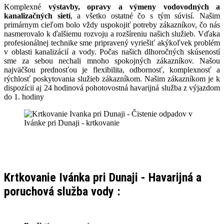
Komplexné
výstavby, opravy a výmeny vodovodných a
kanalizačných sietí
, a všetko ostatné čo s tým súvisí. Našim
primárnym cieľom bolo vždy uspokojiť potreby zákazníkov, čo nás
nasmerovalo k ďalšiemu rozvoju a rozšíreniu našich služieb. Vďaka
profesionálnej technike sme pripravený vyriešiť akýkoľvek problém
v oblasti kanalizácií a vody. Počas našich dlhoročných skúseností
sme za sebou nechali mnoho spokojných zákazníkov. Našou
najväčšou prednosťou je flexibilita, odbornosť, komplexnosť a
rýchlosť poskytovania služieb zákazníkom. Našim zákazníkom je k
dispozícii aj 24 hodinová pohotovostná havarijná služba z výjazdom
do 1. hodiny
Krtkovanie Ivánka pri Dunaji - Havarijná a
poruchová služba vody :