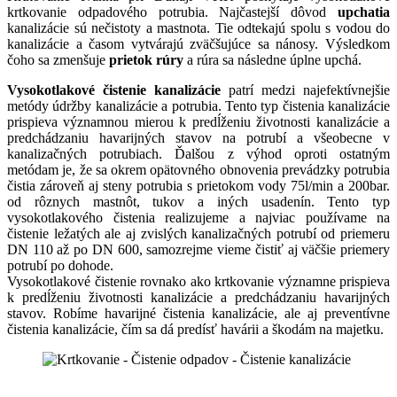
krtkovanie odpadového potrubia. Najčastejší dôvod
upchatia
kanalizácie sú nečistoty a mastnota. Tie odtekajú spolu s vodou do
kanalizácie a časom vytvárajú zväčšujúce sa nánosy. Výsledkom
čoho sa zmenšuje
prietok rúry
a rúra sa následne úplne upchá.
Vysokotlakové čistenie kanalizácie
patrí medzi najefektívnejšie
metódy údržby kanalizácie a potrubia. Tento typ čistenia kanalizácie
prispieva významnou mierou k predĺženiu životnosti kanalizácie a
predchádzaniu havarijných stavov na potrubí a všeobecne v
kanalizačných potrubiach. Ďalšou z výhod oproti ostatným
metódam je, že sa okrem opätovného obnovenia prevádzky potrubia
čistia zároveň aj steny potrubia s prietokom vody 75l/min a 200bar.
od rôznych mastnôt, tukov a iných usadenín. Tento typ
vysokotlakového čistenia realizujeme a najviac používame na
čistenie ležatých ale aj zvislých kanalizačných potrubí od priemeru
DN 110 až po DN 600, samozrejme vieme čistiť aj väčšie priemery
potrubí po dohode.
Vysokotlakové čistenie rovnako ako krtkovanie významne prispieva
k predĺženiu životnosti kanalizácie a predchádzaniu havarijných
stavov. Robíme havarijné čistenia kanalizácie, ale aj preventívne
čistenia kanalizácie, čím sa dá predísť havárii a škodám na majetku.