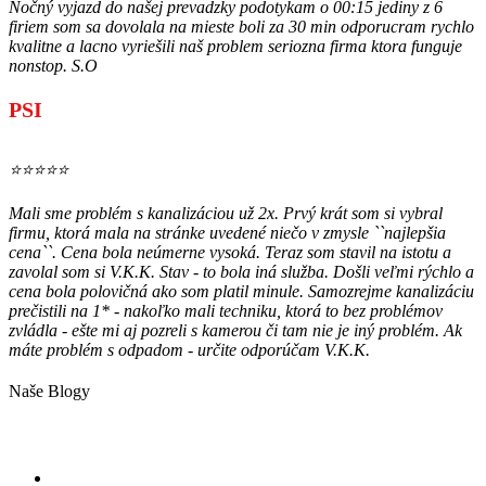
Nočný vyjazd do našej prevadzky podotykam o 00:15 jediny z 6
firiem som sa dovolala na mieste boli za 30 min odporucram rychlo
kvalitne a lacno vyriešili naš problem seriozna firma ktora funguje
nonstop. S.O
PSI
⭐⭐⭐⭐⭐
Mali sme problém s kanalizáciou už 2x. Prvý krát som si vybral
firmu, ktorá mala na stránke uvedené niečo v zmysle ``najlepšia
cena``. Cena bola neúmerne vysoká. Teraz som stavil na istotu a
zavolal som si V.K.K. Stav - to bola iná služba. Došli veľmi rýchlo a
cena bola polovičná ako som platil minule. Samozrejme kanalizáciu
prečistili na 1* - nakoľko mali techniku, ktorá to bez problémov
zvládla - ešte mi aj pozreli s kamerou či tam nie je iný problém. Ak
máte problém s odpadom - určite odporúčam V.K.K.
Naše Blogy