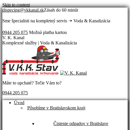
Skip to content
dispecing@vkkanal.sk
Zásah do 60 minút
Sme špecialisti na kompletný servis 🠢 Voda & Kanalizácia
0944 205 075
Možná platba kartou
V. K. Kanal
Komplexné služby | Voda & Kanalizácia
Máte to upchaté? Tečie Vám to?
0944 205 075
Úvod
Pôsobíme v Bratislavskom kraji
Čistenie odpadov v Bratislave