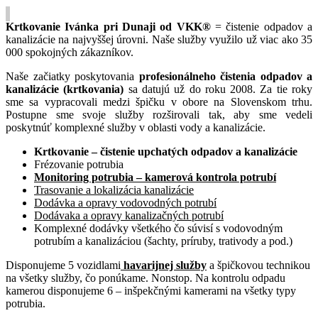
Krtkovanie Ivánka pri Dunaji od VKK®
= čistenie odpadov a
kanalizácie na najvyššej úrovni. Naše služby využilo už viac ako 35
000 spokojných zákazníkov.
Naše začiatky poskytovania
profesionálneho čistenia odpadov a
kanalizácie (krtkovania)
sa datujú už do roku 2008. Za tie roky
sme sa vypracovali medzi špičku v obore na Slovenskom trhu.
Postupne sme svoje služby rozširovali tak, aby sme vedeli
poskytnúť komplexné služby v oblasti vody a kanalizácie.
Krtkovanie – čistenie upchatých odpadov a kanalizácie
Frézovanie potrubia
Monitoring potrubia – kamerová kontrola potrubí
Trasovanie a lokalizácia kanalizácie
Dodávka a opravy vodovodných potrubí
Dodávaka a opravy kanalizačných potrubí
Komplexné dodávky všetkého čo súvisí s vodovodným
potrubím a kanalizáciou (šachty, príruby, trativody a pod.)
Disponujeme 5 vozidlami
havarijnej služby
a špičkovou technikou
na všetky služby, čo ponúkame. Nonstop. Na kontrolu odpadu
kamerou disponujeme 6 – inšpekčnými kamerami na všetky typy
potrubia.